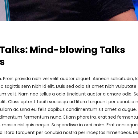
Talks: Mind-blowing Talks
s
roin gravida nibh vel velit auctor aliquet. Aenean sollicitudin, 
sagittis sem nibh id elit. Duis sed odio sit amet nibh vulputate
 velit. Nam nec tellus a odio tincidunt auctor a ornare odio. S
it. Class aptent taciti sociosqu ad litora torquent per conubia 
 Nullam ac urna eu felis dapibus condimentum sit amet a augue.
 condimentum fermentum nunc. Etiam pharetra, erat sed fermen
 massa nisl quis neque. Suspendisse in orci enim. Erat consequa
 ad litora torquent per conubia nostra per inceptos himenaeos. M