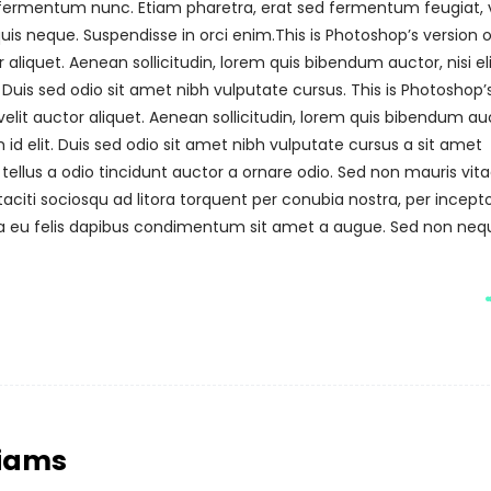
m fermentum nunc. Etiam pharetra, erat sed fermentum feugiat, v
is neque. Suspendisse in orci enim.This is Photoshop’s version o
 aliquet. Aenean sollicitudin, lorem quis bibendum auctor, nisi el
 Duis sed odio sit amet nibh vulputate cursus. This is Photoshop’
velit auctor aliquet. Aenean sollicitudin, lorem quis bibendum au
 id elit. Duis sed odio sit amet nibh vulputate cursus a sit amet
ellus a odio tincidunt auctor a ornare odio. Sed non mauris vit
taciti sociosqu ad litora torquent per conubia nostra, per incept
na eu felis dapibus condimentum sit amet a augue. Sed non nequ
liams