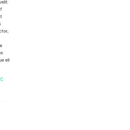
elit
f
it
s
ctor,
ae
os
e eli