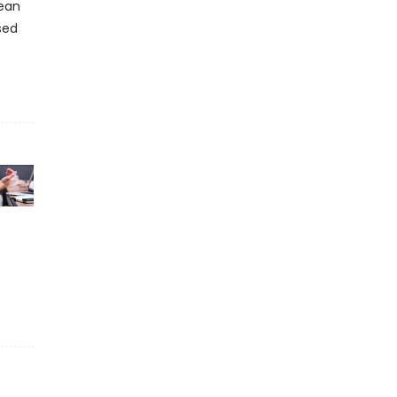
nean
sed