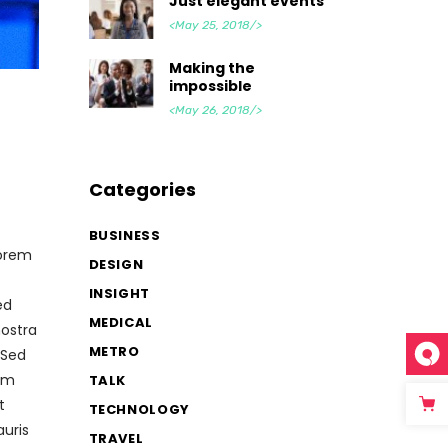
Just elegant events
<May 25, 2018/>
Making the
impossible
<May 26, 2018/>
Categories
BUSINESS
lorem
DESIGN
INSIGHT
ed
MEDICAL
nostra
METRO
 Sed
tum
TALK
t
TECHNOLOGY
auris
TRAVEL