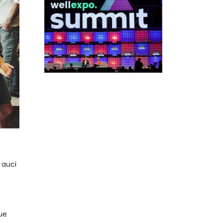
 auci
ue