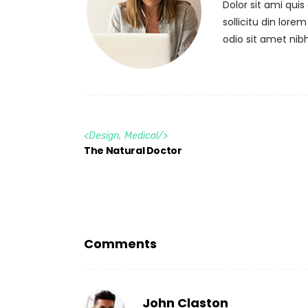
Dolor sit ami qui
sollicitu din lore
odio sit amet nib
<
Design
,
Medical
/>
The Natural Doctor
Comments
John Claston