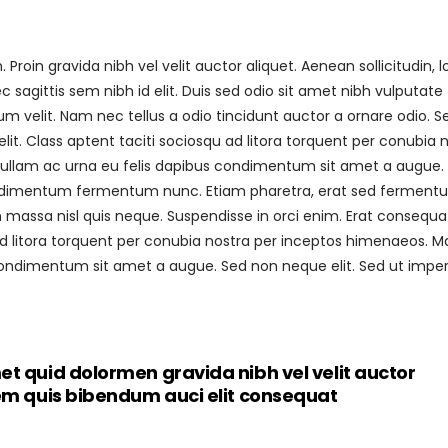
roin gravida nibh vel velit auctor aliquet. Aenean sollicitudin, 
sagittis sem nibh id elit. Duis sed odio sit amet nibh vulputate
 velit. Nam nec tellus a odio tincidunt auctor a ornare odio. S
it. Class aptent taciti sociosqu ad litora torquent per conubia 
 Nullam ac urna eu felis dapibus condimentum sit amet a augue.
 condimentum fermentum nunc. Etiam pharetra, erat sed fermen
 massa nisl quis neque. Suspendisse in orci enim. Erat consequa
 ad litora torquent per conubia nostra per inceptos himenaeos. M
s condimentum sit amet a augue. Sed non neque elit. Sed ut imper
et quid dolormen gravida nibh vel velit auctor
rem quis bibendum auci elit consequat