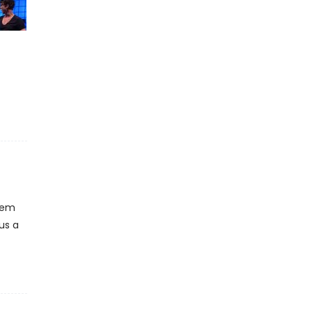
orem
us a