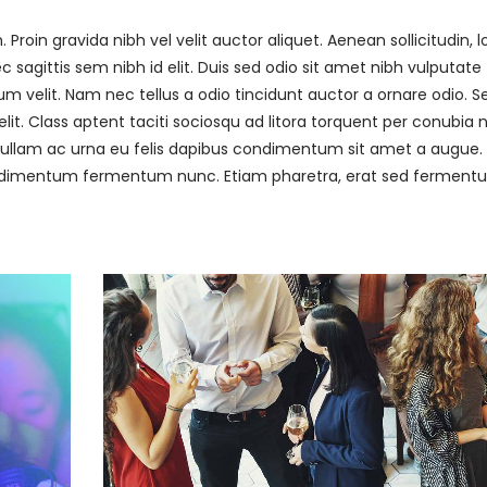
roin gravida nibh vel velit auctor aliquet. Aenean sollicitudin, 
sagittis sem nibh id elit. Duis sed odio sit amet nibh vulputate
 velit. Nam nec tellus a odio tincidunt auctor a ornare odio. S
it. Class aptent taciti sociosqu ad litora torquent per conubia 
 Nullam ac urna eu felis dapibus condimentum sit amet a augue.
 condimentum fermentum nunc. Etiam pharetra, erat sed fermen