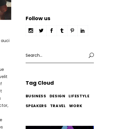
Follow us
 auci
Search
for:
ue
elit
Tag Cloud
f
it
BUSINESS
DESIGN
LIFESTYLE
s
ctor,
SPEAKERS
TRAVEL
WORK
ae
os