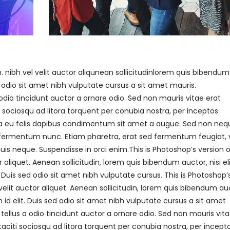
nibh vel velit auctor aliqunean sollicitudinlorem quis bibendum
ed odio sit amet nibh vulputate cursus a sit amet mauris.
dio tincidunt auctor a ornare odio. Sed non mauris vitae erat
i sociosqu ad litora torquent per conubia nostra, per inceptos
rna eu felis dapibus condimentum sit amet a augue. Sed non neq
m fermentum nunc. Etiam pharetra, erat sed fermentum feugiat, v
is neque. Suspendisse in orci enim.This is Photoshop’s version o
 aliquet. Aenean sollicitudin, lorem quis bibendum auctor, nisi el
 Duis sed odio sit amet nibh vulputate cursus. This is Photoshop’
velit auctor aliquet. Aenean sollicitudin, lorem quis bibendum au
 id elit. Duis sed odio sit amet nibh vulputate cursus a sit amet
ellus a odio tincidunt auctor a ornare odio. Sed non mauris vit
taciti sociosqu ad litora torquent per conubia nostra, per incept