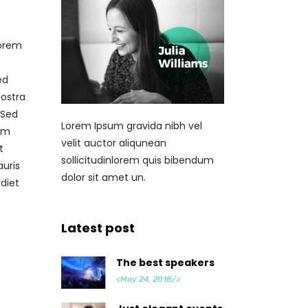
lorem
ed
nostra
 Sed
Lorem Ipsum gravida nibh vel
tum
velit auctor aliqunean
t
sollicitudinlorem quis bibendum
auris
dolor sit amet un.
diet
Latest post
The best speakers
<May 24, 2018/>