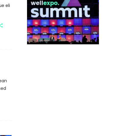
e eli
nean
sed