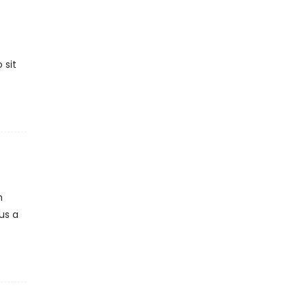
 sit
m
us a