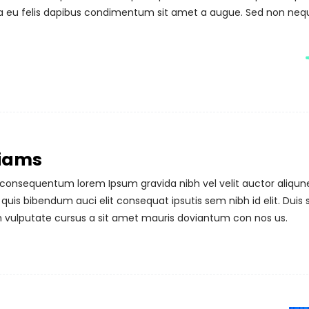
na eu felis dapibus condimentum sit amet a augue. Sed non nequ
liams
s consequentum lorem Ipsum gravida nibh vel velit auctor aliqu
m quis bibendum auci elit consequat ipsutis sem nibh id elit. Duis 
h vulputate cursus a sit amet mauris doviantum con nos us.