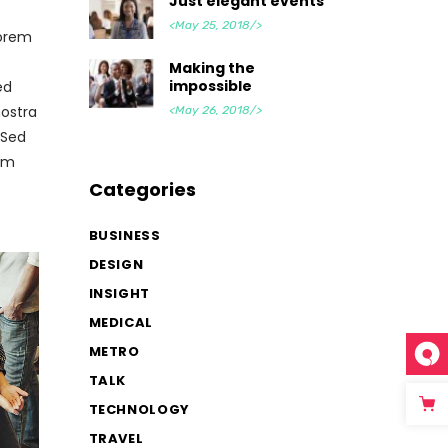
Just elegant events
<May 25, 2018/>
lorem
Making the
impossible
ed
nostra
<May 26, 2018/>
 Sed
tum
Categories
BUSINESS
DESIGN
INSIGHT
MEDICAL
METRO
TALK
TECHNOLOGY
TRAVEL