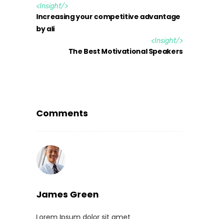
<
Insight
/>
Increasing your competitive advantage
by ali
<
Insight
/>
The Best Motivational Speakers
Comments
James Green
Lorem Ipsum dolor sit amet