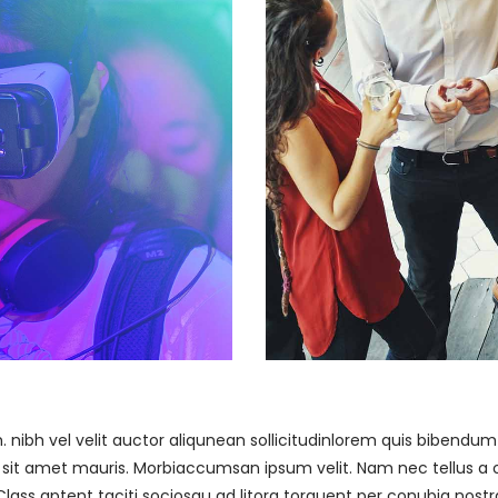
ibh vel velit auctor aliqunean sollicitudinlorem quis bibendum au
a sit amet mauris. Morbiaccumsan ipsum velit. Nam nec tellus a o
Class aptent taciti sociosqu ad litora torquent per conubia nostr