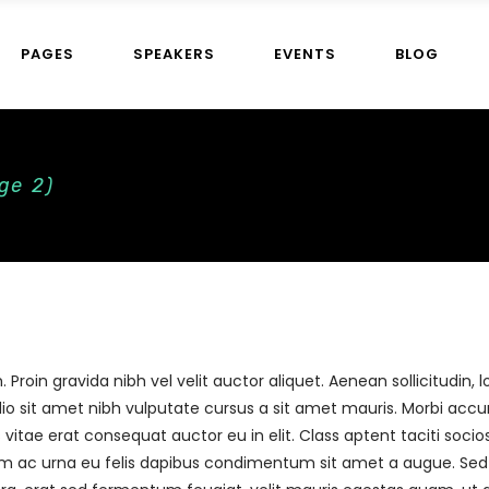
PAGES
SPEAKERS
EVENTS
BLOG
untdown
Team
nters
Image Gallery
cing Tables
Masonry Gallery
ge 2)
gress Bars
Testimonials
untdown
Team
ogle Map
Video Button
nters
Image Gallery
tact Form
Contact Form + Map
cing Tables
Masonry Gallery
gress Bars
Testimonials
ogle Map
Video Button
tact Form
Contact Form + Map
roin gravida nibh vel velit auctor aliquet. Aenean sollicitudin
 odio sit amet nibh vulputate cursus a sit amet mauris. Morbi acc
vitae erat consequat auctor eu in elit. Class aptent taciti soci
am ac urna eu felis dapibus condimentum sit amet a augue. Sed no