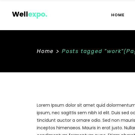
HOME
Accordions
Co
Buttons
Cou
Separators
Pri
Home
>
Posts tagged "work"
(Pa
Tabs
Pro
Accordions
Co
Icon With Text
Go
Buttons
Cou
Blog List
Con
Separators
Pri
Tabs
Pro
Icon With Text
Go
Blog List
Con
Lorem Ipsum dolor sit amet quid dolormentum. P
ipsum, nec sagittis sem nibh id elit. Duis sed
tincidunt auctor a ornare odio. Sed non mauris 
inceptos himenaeos. Mauris in erat justo. Null