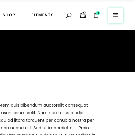
0
SHOP
ELEMENTS
Blockquote
Headings
Columns
Custom Font
Blockquote
Dropcaps
Headings
Highlights
Columns
Custom Font
Dropcaps
Highlights
, lorem quis bibendum auctorelit consequat
umsan ipsum velit. Nam nec tellus a odio
osqu ad litora torquent per conubia nostra per
n neque elit. Sed ut imperdiet nisi. Proin