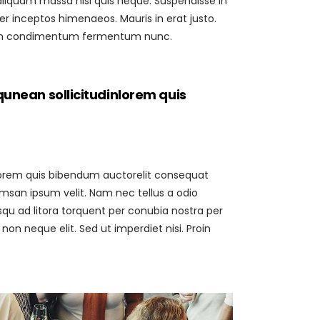
iquam massa nisl quis neque. Suspendisse in
per inceptos himenaeos. Mauris in erat justo.
Proin condimentum fermentum nunc.
qunean sollicitudinlorem quis
, lorem quis bibendum auctorelit consequat
umsan ipsum velit. Nam nec tellus a odio
osqu ad litora torquent per conubia nostra per
n neque elit. Sed ut imperdiet nisi. Proin