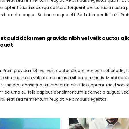
 erat sed fermentum feugiat, velit mauris egestas quam, ut al
ass aptent taciti sociosqu ad litora torquent per conubia nostra 
sit amet a augue. Sed non neque elit. Sed ut imperdiet nisi. 
t quid dolormen gravida nibh vel velit auctor ali
equat
roin gravida nibh vel velit auctor aliquet. Aenean sollicitudin
 odio sit amet nibh vulputate cursus a sit amet mauris. Morbi acc
vitae erat consequat auctor eu in elit. Class aptent taciti soci
am ac urna eu felis dapibus condimentum sit amet a augue. Sed no
 erat sed fermentum feugiat, velit mauris egestas